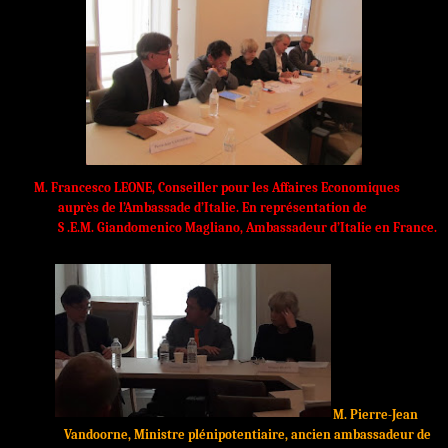
M.
Francesco LEONE,
Conseiller pour les Affaires Economiques
auprès de l’Ambassade d’Italie.
En représentation de
S .E.M.
Giandomenico Magliano, Ambassadeur d’Italie en France.
M.
Pierre-Jean
Vandoorne, Ministre plénipotentiaire, ancien ambassadeur de