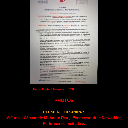
Crédit Photos©MorganeBRAVO
PHOTOS
PLENIERE
Ouverture
:
Maître de Cérémonie
M. André Dan
,
Fondateur
du « Networking
Performance Institute ».