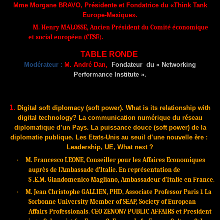
Mme Morgane BRAVO, Présidente et Fondatrice du «Think Tank
Europe-Mexique».
M. Henry MALOSSE, Ancien Président du Comité économique
et social européen (CESE).
TABLE RONDE
Modérateur :
M.
André Dan,
Fondateur
du « Networking
Performance Institute ».
1.
Digital soft diplomacy (soft power). What is its relationship with
digital technology? La communication numérique du réseau
diplomatique d’un Pays. La puissance douce (soft power) de la
diplomatie publique. Les Etats-Unis au seuil d’une nouvelle ère :
Leadership, UE, What next ?
·
M.
Francesco LEONE,
Conseiller pour les Affaires Economiques
auprès de l’Ambassade d’Italie.
En représentation de
S .E.M.
Giandomenico Magliano, Ambassadeur d’Italie en France.
·
M.
Jean Christophe GALLIEN, PHD, Associate Professor Paris 1 La
Sorbonne University Member of SEAP, Society of European
Affairs Professionals.
CEO ZENON7 PUBLIC AFFAIRS et President