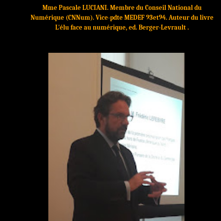
Mme Pascale LUCIANI. Membre du Conseil National du
Numérique (CNNum). Vice-pdte MEDEF 93et94. Auteur du livre
L'élu face au numérique, ed. Berger-Levrault .