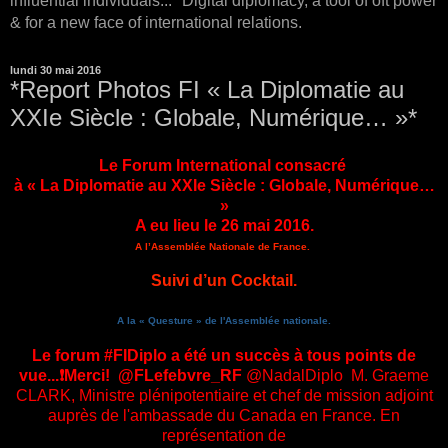
influential individuals... *Digital diplomacy, a tool of oft power
& for a new face of international relations.
lundi 30 mai 2016
*Report Photos FI « La Diplomatie au
XXIe Siècle : Globale, Numérique… »*
Le Forum International consacré
à « La Diplomatie au XXIe Siècle : Globale, Numérique…
»
A eu lieu le 26 mai 2016.
A l’Assemblée Nationale de France.
Suivi d’un Cocktail.
A la « Questure » de l'Assemblée nationale.
Le forum ‪#‎FIDiplo‬ a été un succès à tous points de
vue...❗️Merci! @FLefebvre_RF
@NadalDiplo M. Graeme
CLARK, Ministre plénipotentiaire et chef de mission adjoint
auprès de l'ambassade du Canada en France. En
représentation de