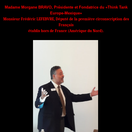
Madame Morgane BRAVO, Présidente et Fondatrice du «Think Tank
Europe-Mexique»
Monsieur Frédéric LEFEBVRE, Député de la première circonscription des
Français
établis hors de France (Amérique du Nord).