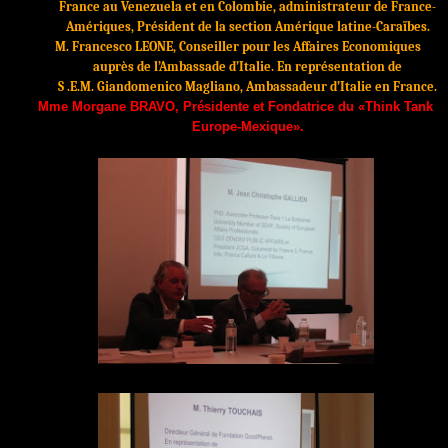
France au Venezuela et en Colombie, administrateur de France-
Amériques, Président de la section Amérique latine-Caraïbes.
M.
Francesco LEONE,
Conseiller pour les Affaires Economiques
auprès de l’Ambassade d’Italie.
En représentation de
S .E.M.
Giandomenico Magliano, Ambassadeur d’Italie en France.
Mme Morgane BRAVO, Présidente et Fondatrice du «Think Tank
Europe-Mexique».