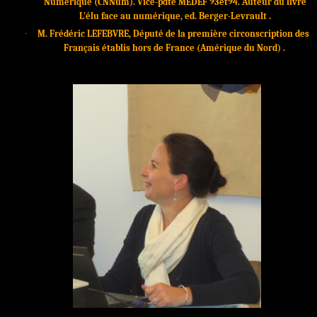
Numérique (CNNum). Vice-pdte MEDEF 93et94. Auteur du livre
L'élu face au numérique, ed. Berger-Levrault .
·
M. Frédéric LEFEBVRE, Député de la première circonscription des
Français établis hors de France (Amérique du Nord) .