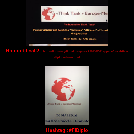
Rapport final 2
:
http://diplomacydigital.blogspot.fr/2016/06/rapport-final-2-fi-la-
diplomatie-au.html
Hashtag : #FIDiplo