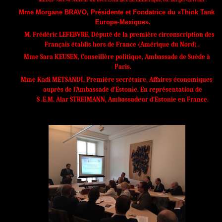
MEDEF 93et94. Auteur du livre L'élu face au numérique, ed. Berger-Levraut .
Mme Morgane BRAVO, Présidente et Fondatrice du «Think Tank
Europe-Mexique».
M. Frédéric LEFEBVRE, Député de la première circonscription des
Français établis hors de France (Amérique du Nord) .
Mme Sara KEUSEN, Conseillère politique, Ambassade de Suède à
Paris.
Mme Kadi METSANDI, Première secrétaire,
Affaires économiques
auprès de l’Ambassade d’Estonie
.
E
n représentation de
S .E.M.
Alar STREIMANN, Ambassadeur d’Estonie en France.