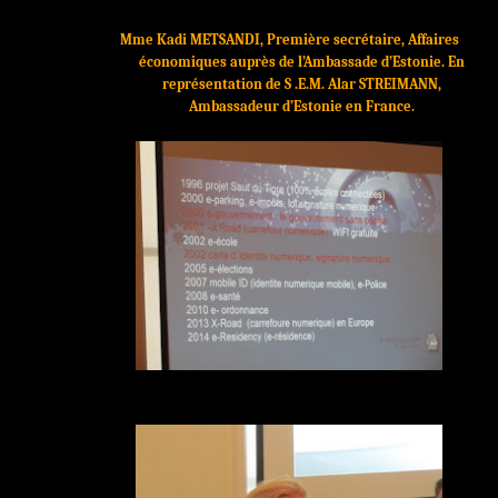
Mme Kadi METSANDI, Première secrétaire,
Affaires
économiques auprès de l’Ambassade d’Estonie
.
E
n
représentation de S .E.M.
Alar STREIMANN,
Ambassadeur d’Estonie en France.