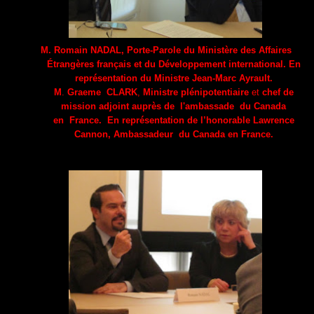
M.
Romain NADAL
,
Porte-Parole du Ministère des Affaires
Étrangères français et du Développement international.
En
représentation du Ministre Jean-Marc Ayrault.
M
.
Graeme CLARK
,
Ministre plénipotentiaire
et
chef de
mission adjoint
auprès de l'ambassade du Canada
en France
.
E
n représentation de l’honorable Lawrence
Cannon, Ambassadeur du Canada en France.