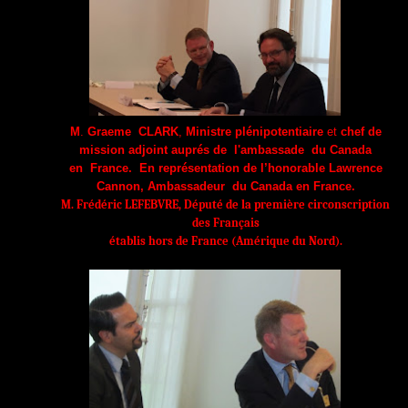
M
.
Graeme CLARK
,
Ministre plénipotentiaire
et
chef de
mission adjoint
auprés de l'ambassade du Canada
en France
.
E
n représentation de l’honorable Lawrence
Cannon, Ambassadeur du Canada en France.
M. Frédéric LEFEBVRE, Député de la première circonscription
des Français
établis hors de France (Amérique du Nord).