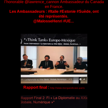
l’honorable
@lawrence_cannon
Ambassadeur du Canada
en France.
Les Ambassadeurs : ‪#‎Italie‬ ‪#‎Estonie‬
‎#Suède‬, ‪
ont
été
représentés.
@MalosseHenri #UE...
Rapport final :
http://www.morganebravo.paris